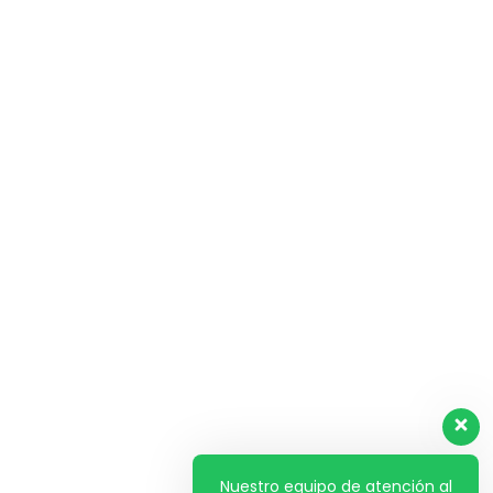
25 de enero de 2019
The Complete Video Production
Bootcamp
25 de enero de 2019
Advertisers Embrace Rich Media
Format
24 de enero de 2019
Archives
Tags
Nuestro equipo de atención al